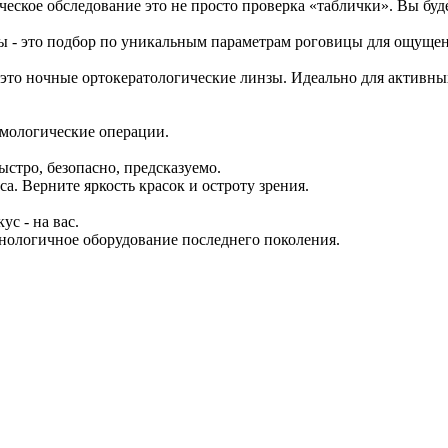
ческое обследование это не просто проверка «таблички». Вы буд
- это подбор по уникальным параметрам роговицы для ощущения
, это ночные ортокератологические линзы. Идеально для активных
ьмологические операции.
ыстро, безопасно, предсказуемо.
а. Верните яркость красок и остроту зрения.
с - на вас.
хнологичное оборудование последнего поколения.