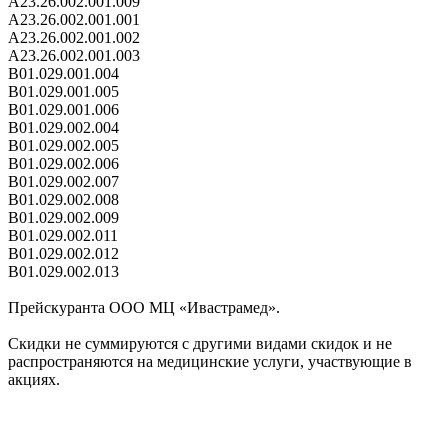
A23.26.002.001.009
A23.26.002.001.001
A23.26.002.001.002
A23.26.002.001.003
B01.029.001.004
B01.029.001.005
B01.029.001.006
B01.029.002.004
B01.029.002.005
B01.029.002.006
B01.029.002.007
B01.029.002.008
B01.029.002.009
B01.029.002.011
B01.029.002.012
B01.029.002.013
Прейскуранта ООО МЦ «Ивастрамед».
Скидки не суммируются с другими видами скидок и не
распространяются на медицинские услуги, участвующие в
акциях.