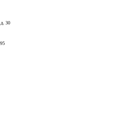
д. 30
-95