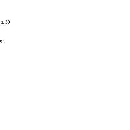
д. 30
-95