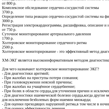
от 800 р.
Комплексное обследование сердечно-сосудистой системы
3700 р.
Определение типа реакции сердечно-сосудистой системы на фи
3000 р.
Регистрация электрокардиограммы, расшифровка, описание и 
от 750 р.
Суточное мониторирование артериального давления
1700 р.
Холтеровское мониторирование сердечного ритма
2500 р.
Холтеровское мониторирование - это эффективный метод диагн
ХМ-ЭКГ является высокоинформативным методом диагностики з
Для чего назначают холтеровское мониторирование ЭКГ?
- Для диагностики аритмий;
- При жалобах на приступы потери сознания;
- При головокружении неясной причины;
- При жалобах на учащённое сердцебиение;
- При болях в области сердца,для уточнения причин и исключе
- Для диагностики ишемической болезни сердца,когда другие 
для исключения безболевых форм ишемии миокарда;
- Для оценки преходящих нарушений ритма,в том числе в ночн
- Для оценки эффективности лечения,